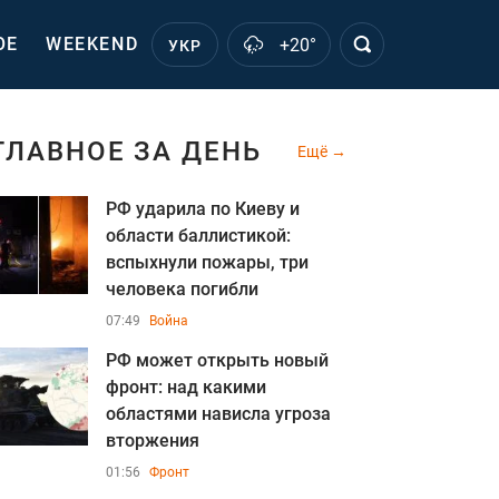
ОЕ
WEEKEND
+20°
УКР
ГЛАВНОЕ ЗА ДЕНЬ
Ещё
РФ ударила по Киеву и
области баллистикой:
вспыхнули пожары, три
человека погибли
07:49
Война
РФ может открыть новый
фронт: над какими
областями нависла угроза
вторжения
01:56
Фронт