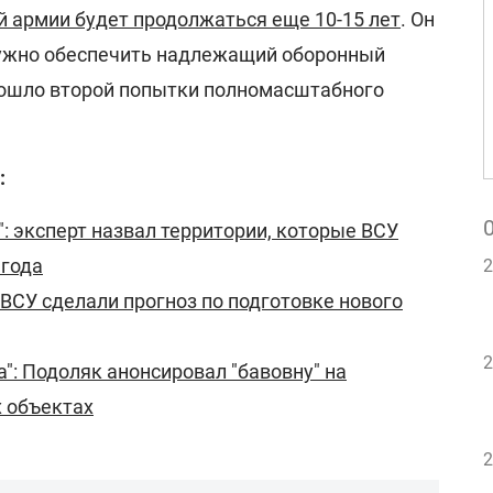
й армии будет продолжаться еще 10-15 лет
. Он
нужно обеспечить надлежащий оборонный
зошло второй попытки полномасштабного
:
: эксперт назвал территории, которые ВСУ
 года
2
 ВСУ сделали прогноз по подготовке нового
2
": Подоляк анонсировал "бавовну" на
 объектах
2