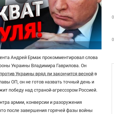
0
0
ента Андрей Ермак прокомментировал слова
роны Украины Владимира Гаврилова. Он
 против Украины вряд ли закончится весной
в
лавы ОП, он не готов назвать точный день и
жит победу над страной-агрессором Россией.
нтра армии, конверсии и разоружения
 что после завершения горячей фазы войны