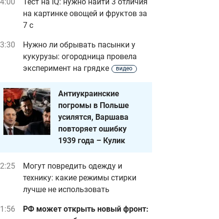
4:00
Тест на IQ: нужно найти 3 отличия
на картинке овощей и фруктов за
7 с
3:30
Нужно ли обрывать пасынки у
кукурузы: огородница провела
эксперимент на грядке
видео
Антиукраинские
погромы в Польше
усилятся, Варшава
повторяет ошибку
1939 года – Кулик
2:25
Могут повредить одежду и
технику: какие режимы стирки
лучше не использовать
1:56
РФ может открыть новый фронт: