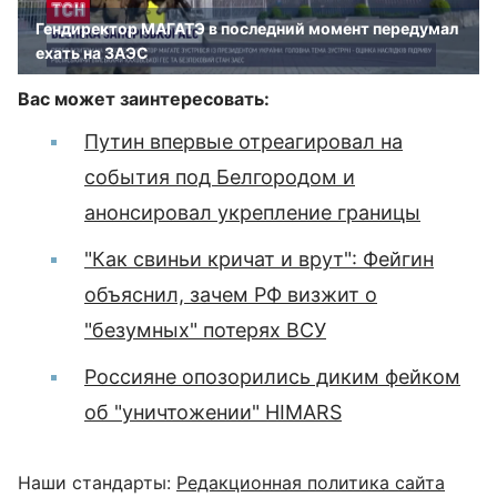
Гендиректор МАГАТЭ в последний момент передумал
ехать на ЗАЭС
Вас может заинтересовать:
Путин впервые отреагировал на
события под Белгородом и
анонсировал укрепление границы
"Как свиньи кричат и врут": Фейгин
объяснил, зачем РФ визжит о
"безумных" потерях ВСУ
Россияне опозорились диким фейком
об "уничтожении" HIMARS
Наши стандарты:
Редакционная политика сайта