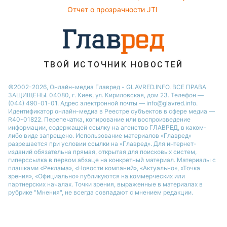
Филипп Киркоров
Отчет о прозрачности JTI
ТВОЙ ИСТОЧНИК НОВОСТЕЙ
©2002-2026, Онлайн-медиа Главред - GLAVRED.INFO. ВСЕ ПРАВА
ЗАЩИЩЕНЫ. 04080, г. Киев, ул. Кириловская, дом 23. Телефон —
(044) 490-01-01. Адрес электронной почты — info@glavred.info.
Идентификатор онлайн-медиа в Реестре cубъектов в сфере медиа —
R40-01822.
Перепечатка, копирование или воспроизведение
информации, содержащей ссылку на агенство ГЛАВРЕД, в каком-
либо виде запрещено. Использование материалов «Главред»
разрешается при условии ссылки на «Главред». Для интернет-
изданий обязательна прямая, открытая для поисковых систем,
гиперссылка в первом абзаце на конкретный материал. Материалы с
плашками «Реклама», «Новости компаний», «Актуально», «Точка
зрения», «Официально» публикуются на коммерческих или
партнерских началах. Точки зрения, выраженные в материалах в
рубрике "Мнения", не всегда совпадают с мнением редакции.