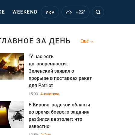
ОЕ
WEEKEND
+22°
УКР
ГЛАВНОЕ ЗА ДЕНЬ
Ещё
"У нас есть
договоренности":
Зеленский заявил о
прорыве в поставках ракет
для Patriot
15:03
Аналитика
В Кировоградской области
во время боевого задания
разбился вертолет: что
известно