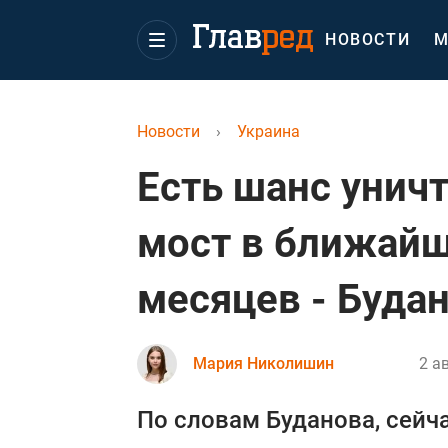
НОВОСТИ
М
Новости
›
Украина
Есть шанс уни
мост в ближайш
месяцев - Буда
Мария Николишин
2 а
По словам Буданова, сейча