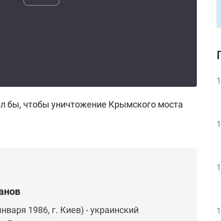
1
тел бы, чтобы уничтожение Крымского моста
1
1
анов
нваря 1986, г. Киев) - украинский
1