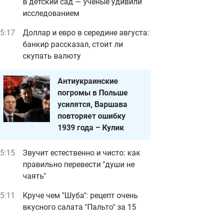
в детский сад — ученые удивили
исследованием
5:17
Доллар и евро в середине августа:
банкир рассказал, стоит ли
скупать валюту
Антиукраинские
погромы в Польше
усилятся, Варшава
повторяет ошибку
1939 года – Кулик
5:15
Звучит естественно и чисто: как
правильно перевести "души не
чаять"
5:11
Круче чем "Шуба": рецепт очень
вкусного салата "Пальто" за 15