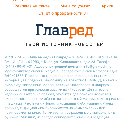
Новости Черкассы
Реклама на сайте
Мы в соцсетях
Архив
Все о шоу-бизнесе
Новости Тернополя
Отчет о прозрачности JTI
Новости Ровно
Новости Житомира
Новости Запорожья
ТВОЙ ИСТОЧНИК НОВОСТЕЙ
Новости Одессы
©2002-2026, Онлайн-медиа Главред - GLAVRED.INFO. ВСЕ ПРАВА
ЗАЩИЩЕНЫ. 04080, г. Киев, ул. Кириловская, дом 23. Телефон —
(044) 490-01-01. Адрес электронной почты — info@glavred.info.
Идентификатор онлайн-медиа в Реестре cубъектов в сфере медиа —
R40-01822.
Перепечатка, копирование или воспроизведение
информации, содержащей ссылку на агенство ГЛАВРЕД, в каком-
либо виде запрещено. Использование материалов «Главред»
разрешается при условии ссылки на «Главред». Для интернет-
изданий обязательна прямая, открытая для поисковых систем,
гиперссылка в первом абзаце на конкретный материал. Материалы с
плашками «Реклама», «Новости компаний», «Актуально», «Точка
зрения», «Официально» публикуются на коммерческих или
партнерских началах. Точки зрения, выраженные в материалах в
рубрике "Мнения", не всегда совпадают с мнением редакции.