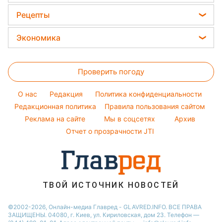
Все о сале
Виталий Козловский
Новости Одессы
Головоломки
Советы от Андре Тана
Рецепты
Уборка
Потап
Новости Ровно
Тесты по картинке
Женские стрижки
Закуски
Авто
Экономика
София Ротару
Новости Запорожья
Оптические иллюзии
Окрашивание волос
Салаты
Стирка
Ольга Сумская
Новости Львова
Цены на продукты
Народные приметы
Простые блюда
Филипп Киркоров
Проверить погоду
Денежная помощь
Все о шоу-бизнесе
Легкие десерты
Елена Зеленская
Тарифы
O нас
Редакция
Политика конфиденциальности
Напитки
Ани Лорак
Курс валют
Редакционная политика
Правила пользования сайтом
Праздничное меню
Реклама на сайте
Мы в соцсетях
Архив
Отчет о прозрачности JTI
ТВОЙ ИСТОЧНИК НОВОСТЕЙ
©2002-2026, Онлайн-медиа Главред - GLAVRED.INFO. ВСЕ ПРАВА
ЗАЩИЩЕНЫ. 04080, г. Киев, ул. Кириловская, дом 23. Телефон —