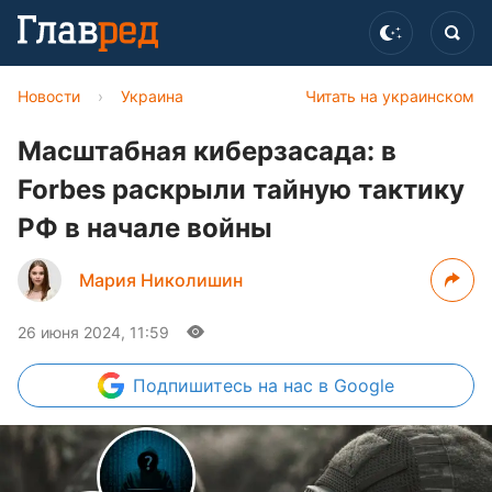
Новости
›
Украина
Читать на украинском
Масштабная киберзасада: в
Forbes раскрыли тайную тактику
РФ в начале войны
Мария Николишин
26 июня 2024, 11:59
Подпишитесь
на нас в Google