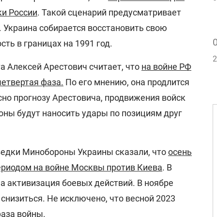
ки России
. Такой сценарий предусматривает
. Украина собирается восстановить свою
ть в границах на 1991 год.
2
а Алексей Арестович считает, что
на войне РФ
четвертая фаза.
По его мнению, она продлится
сно прогнозу Арестовича, продвижения войск
оны будут наносить удары по позициям друг
ведки Минобороны Украины сказали, что
осень
риодом на войне Москвы против Киева
. В
а активизация боевых действий. В ноябре
снизиться. Не исключено, что весной 2023
фаза войны.