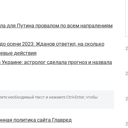
ала для Путина провалом по всем напралениям
до осени 2023: Жданов ответил, на сколько
2
оевые действия
 Украине: астролог сделала прогноз и назвала
2
ите необходимый текст и нажмите Ctrl+Enter, чтобы
2
нная политика сайта Главред
2