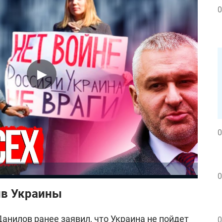
0
0
0
ив Украины
анилов ранее заявил, что
Украина не пойдет
0