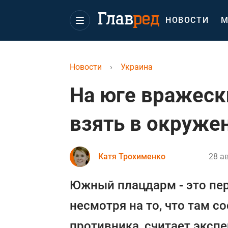
НОВОСТИ
М
Новости
›
Украина
На юге вражеск
взять в окруже
Катя Трохименко
28 ав
Южный плацдарм - это пе
несмотря на то, что там с
противника, считает экспе