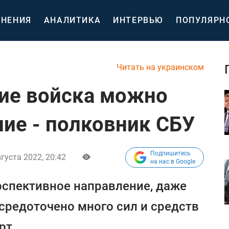
НЕНИЯ
АНАЛИТИКА
ИНТЕРВЬЮ
ПОПУЛЯРН
Читать на украинском
ие войска можно
ние - полковник СБУ
Подпишитесь
густа 2022, 20:42
на нас в Google
рспективное направление, даже
осредоточено много сил и средств
рт.