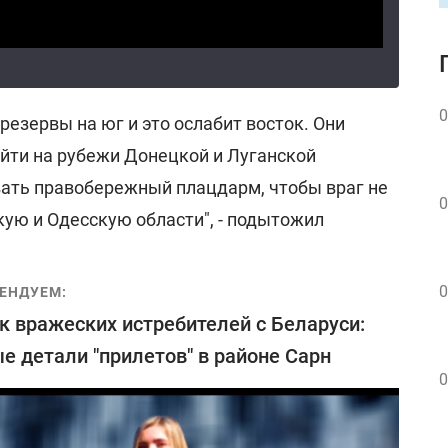
0
резервы на юг и это ослабит восток. Они
ыйти на рубежи Донецкой и Луганской
вать правобережный плацдарм, чтобы враг не
0
кую и Одесскую области", - подытожил
0
ЕНДУЕМ:
к вражеских истребителей с Беларуси:
е детали "прилетов" в районе Сарн
0