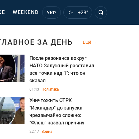
ОЕ
WEEKEND
+28°
УКР
ГЛАВНОЕ ЗА ДЕНЬ
Ещё
После резонанса вокруг
НАТО Залужный расставил
все точки над "i": что он
сказал
01:43
Политика
Уничтожить ОТРК
"Искандер" до запуска
чрезвычайно сложно:
"Флеш" назвал причину
22:17
Война