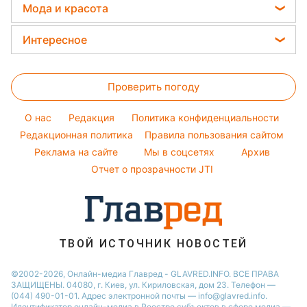
София Ротару
Курс валют
Мода и красота
Пылевая буря
Новости Львова
Ольга Сумская
Окрашивание волос
Прогноз погоды
Интересное
Новости Днепра
Филипп Киркоров
Красивый маникюр
Магнитные бури
Новости Тернополя
Головоломки
Елена Зеленская
Модные ошибки
Новости Житомира
Проверить погоду
Тесты по картинке
Ани Лорак
Новости моды
Новости Одессы
Оптические иллюзии
Кейт Миддлтон
O нас
Редакция
Политика конфиденциальности
Советы от Андре Тана
Новости Харькова
Народные приметы
Редакционная политика
Алла Пугачева
Правила пользования сайтом
Женские стрижки
Реклама на сайте
Мы в соцсетях
Архив
Все о шоу-бизнесе
Максим Галкин
Отчет о прозрачности JTI
Настя Каменских
Виталий Козловский
Потап
ТВОЙ ИСТОЧНИК НОВОСТЕЙ
©2002-2026, Онлайн-медиа Главред - GLAVRED.INFO. ВСЕ ПРАВА
ЗАЩИЩЕНЫ. 04080, г. Киев, ул. Кириловская, дом 23. Телефон —
(044) 490-01-01. Адрес электронной почты — info@glavred.info.
Идентификатор онлайн-медиа в Реестре cубъектов в сфере медиа —