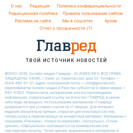
Погода на сегодня
Новости Днепра
O нас
Редакция
Политика конфиденциальности
Погода на завтра
Редакционная политика
Правила пользования сайтом
Новости Тернополя
Реклама на сайте
Мы в соцсетях
Архив
Пылевая буря
Новости Житомира
Отчет о прозрачности JTI
ТВОЙ ИСТОЧНИК НОВОСТЕЙ
©2002-2026, Онлайн-медиа Главред - GLAVRED.INFO. ВСЕ ПРАВА
ЗАЩИЩЕНЫ. 04080, г. Киев, ул. Кириловская, дом 23. Телефон —
(044) 490-01-01. Адрес электронной почты — info@glavred.info.
Идентификатор онлайн-медиа в Реестре cубъектов в сфере медиа —
R40-01822.
Перепечатка, копирование или воспроизведение
информации, содержащей ссылку на агенство ГЛАВРЕД, в каком-
либо виде запрещено. Использование материалов «Главред»
разрешается при условии ссылки на «Главред». Для интернет-
изданий обязательна прямая, открытая для поисковых систем,
гиперссылка в первом абзаце на конкретный материал. Материалы с
плашками «Реклама», «Новости компаний», «Актуально», «Точка
зрения», «Официально» публикуются на коммерческих или
партнерских началах. Точки зрения, выраженные в материалах в