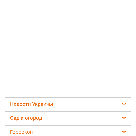
Новости Украины
Телеграм новости Украины
Сад и огород
Пенсии в Украине
Садовод назвал самое эффективное средство
Гороскоп
Мобилизация