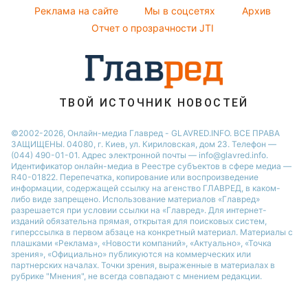
Праздничное меню
Реклама на сайте
Мы в соцсетях
Архив
Пылевая буря
Отчет о прозрачности JTI
ТВОЙ ИСТОЧНИК НОВОСТЕЙ
©2002-2026, Онлайн-медиа Главред - GLAVRED.INFO. ВСЕ ПРАВА
ЗАЩИЩЕНЫ. 04080, г. Киев, ул. Кириловская, дом 23. Телефон —
(044) 490-01-01. Адрес электронной почты — info@glavred.info.
Идентификатор онлайн-медиа в Реестре cубъектов в сфере медиа —
R40-01822.
Перепечатка, копирование или воспроизведение
информации, содержащей ссылку на агенство ГЛАВРЕД, в каком-
либо виде запрещено. Использование материалов «Главред»
разрешается при условии ссылки на «Главред». Для интернет-
изданий обязательна прямая, открытая для поисковых систем,
гиперссылка в первом абзаце на конкретный материал. Материалы с
плашками «Реклама», «Новости компаний», «Актуально», «Точка
зрения», «Официально» публикуются на коммерческих или
партнерских началах. Точки зрения, выраженные в материалах в
рубрике "Мнения", не всегда совпадают с мнением редакции.