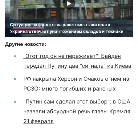
Ситуация на фронте: на ракетные атаки врага
Украина отвечает уничтожением складов и техники
Другие новости:
"Этот год он не переживет": Байден
передал Путину два "сигнала" из Киева
РФ накрыла Херсон и Очаков огнем из
РСЗО: много погибших и раненых
"Путин сам сделал этот выбор": в США
назвали абсурдной речь главы Кремля
21 февраля