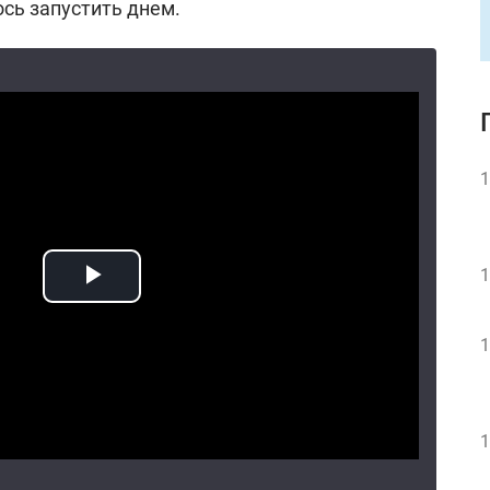
сь запустить днем.
1
1
1
1