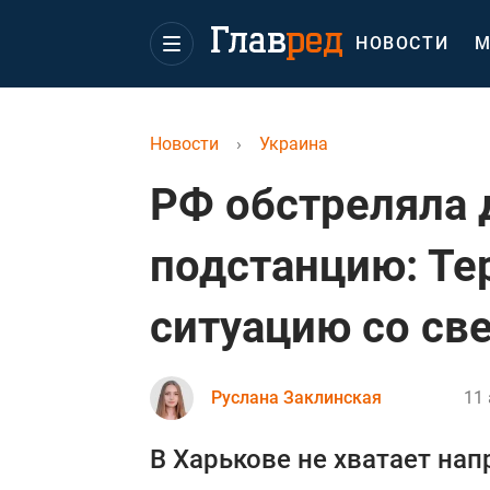
НОВОСТИ
М
Новости
›
Украина
РФ обстреляла 
подстанцию: Те
ситуацию со св
Руслана Заклинская
11 
В Харькове не хватает нап