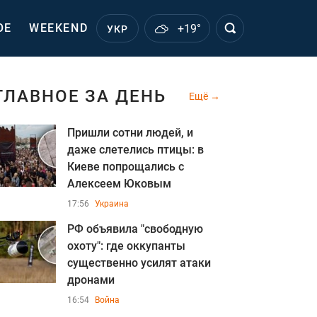
ОЕ
WEEKEND
+19°
УКР
ГЛАВНОЕ ЗА ДЕНЬ
Ещё
Пришли сотни людей, и
даже слетелись птицы: в
Киеве попрощались с
Алексеем Юковым
17:56
Украина
РФ объявила "свободную
охоту": где оккупанты
существенно усилят атаки
дронами
16:54
Война