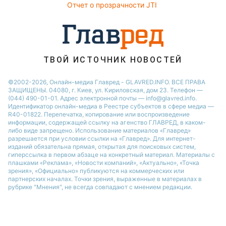
Отчет о прозрачности JTI
Праздничное меню
Потап
София Ротару
Ольга Сумская
ТВОЙ ИСТОЧНИК НОВОСТЕЙ
©2002-2026, Онлайн-медиа Главред - GLAVRED.INFO. ВСЕ ПРАВА
ЗАЩИЩЕНЫ. 04080, г. Киев, ул. Кириловская, дом 23. Телефон —
(044) 490-01-01. Адрес электронной почты — info@glavred.info.
Идентификатор онлайн-медиа в Реестре cубъектов в сфере медиа —
R40-01822.
Перепечатка, копирование или воспроизведение
информации, содержащей ссылку на агенство ГЛАВРЕД, в каком-
либо виде запрещено. Использование материалов «Главред»
разрешается при условии ссылки на «Главред». Для интернет-
изданий обязательна прямая, открытая для поисковых систем,
гиперссылка в первом абзаце на конкретный материал. Материалы с
плашками «Реклама», «Новости компаний», «Актуально», «Точка
зрения», «Официально» публикуются на коммерческих или
партнерских началах. Точки зрения, выраженные в материалах в
рубрике "Мнения", не всегда совпадают с мнением редакции.