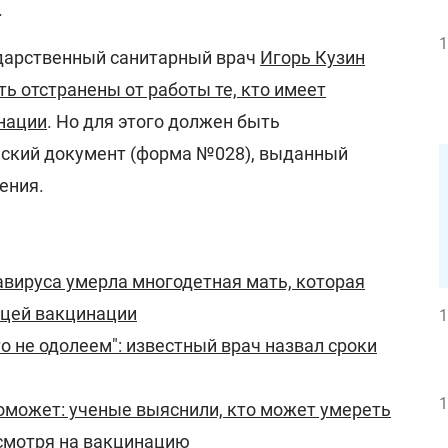
.
1
ударственный санитарный врач
Игорь Кузин
ть отстранены от работы те, кто имеет
нации
. Но для этого должен быть
ский документ (форма №028), выданный
ения.
авируса умерла многодетная мать, которая
ицей вакцинации
1
о не одолеем": известный врач назвал сроки
1
оможет: ученые выяснили, кто может умереть
смотря на вакцинацию