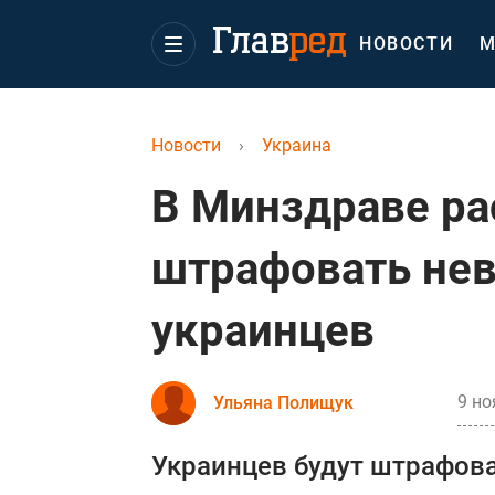
НОВОСТИ
М
Новости
›
Украина
В Минздраве рас
штрафовать не
украинцев
9 но
Ульяна Полищук
Украинцев будут штрафова