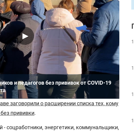
1
1
иков и педагогов без прививок от COVID-19
ста
1
аве заговорили о расширении списка тех, кому
 без прививки
.
1
й - соцработники, энергетики, коммунальщики,