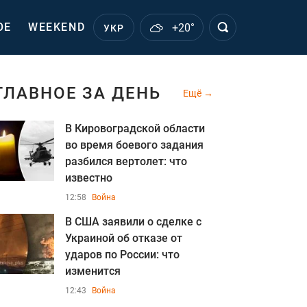
ОЕ
WEEKEND
+20°
УКР
ГЛАВНОЕ ЗА ДЕНЬ
Ещё
В Кировоградской области
во время боевого задания
разбился вертолет: что
известно
12:58
Война
В США заявили о сделке с
Украиной об отказе от
ударов по России: что
изменится
12:43
Война