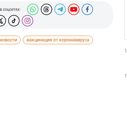
в соцсетях:
 новости
вакцинация от коронавируса
1
1
1