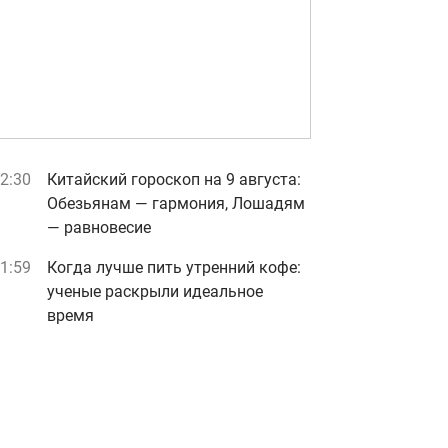
2:30
Китайский гороскоп на 9 августа:
Обезьянам — гармония, Лошадям
— равновесие
1:59
Когда лучше пить утренний кофе:
ученые раскрыли идеальное
время
1:58
Как решения Нацбанка позволят
бизнесу развиваться, несмотря на
усиливающиеся атаки ВС РФ:
объяснил глава НБУ Андрей