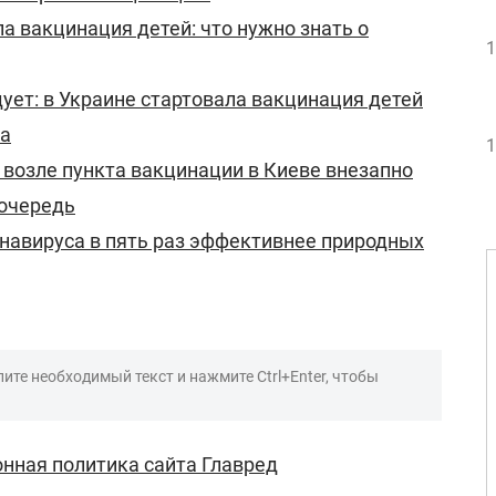
а вакцинация детей: что нужно знать о
1
ет: в Украине стартовала вакцинация детей
са
1
: возле пункта вакцинации в Киеве внезапно
 очередь
навируса в пять раз эффективнее природных
ите необходимый текст и нажмите Ctrl+Enter, чтобы
нная политика сайта Главред