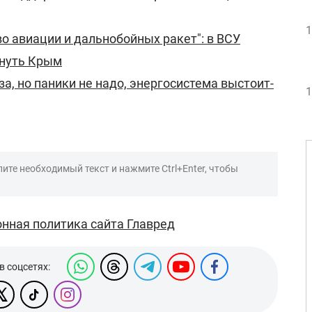
1
о авиации и дальнобойных ракет": в ВСУ
рнуть Крым
за, но паники не надо, энергосистема выстоит-
1
ите необходимый текст и нажмите Ctrl+Enter, чтобы
нная политика сайта Главред
в соцсетях: