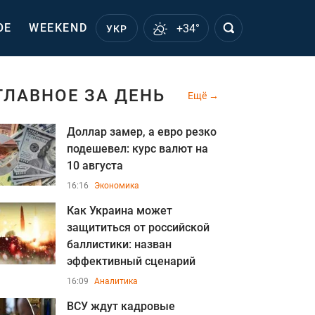
ОЕ
WEEKEND
+34°
УКР
ГЛАВНОЕ ЗА ДЕНЬ
Ещё
Доллар замер, а евро резко
подешевел: курс валют на
10 августа
16:16
Экономика
Как Украина может
защититься от российской
баллистики: назван
эффективный сценарий
16:09
Аналитика
ВСУ ждут кадровые