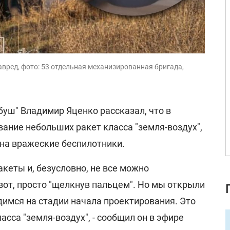
авред, фото: 53 отдельная механизированная бригада,
уш" Владимир Яценко рассказал, что в
ание небольших ракет класса "земля-воздух",
 на вражеские беспилотники.
акеты и, безусловно, не все можно
вот, просто "щелкнув пальцем". Но мы открыли
димся на стадии начала проектирования. Это
сса "земля-воздух", - сообщил он в эфире