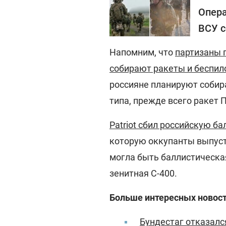
Опера
ВСУ с
Напомним, что
партизаны п
собирают ракеты и беспил
россияне планируют собир
типа, прежде всего ракет 
Patriot сбил российскую б
которую оккупанты выпуст
могла быть баллистическа
зенитная С-400.
Больше интересных новост
Бундестаг отказалс