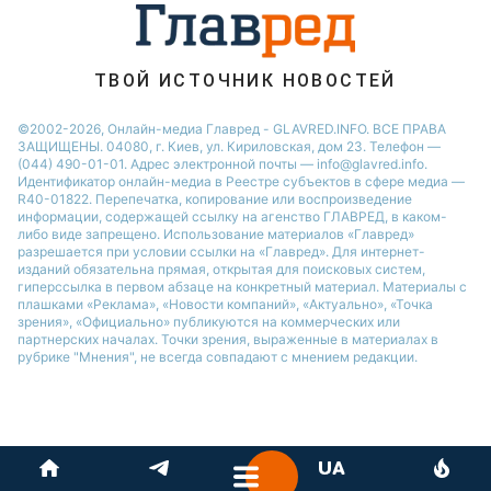
Новости Ровно
Новости Одессы
ТВОЙ ИСТОЧНИК НОВОСТЕЙ
Новости Запорожья
©2002-2026, Онлайн-медиа Главред - GLAVRED.INFO. ВСЕ ПРАВА
ЗАЩИЩЕНЫ. 04080, г. Киев, ул. Кириловская, дом 23. Телефон —
(044) 490-01-01. Адрес электронной почты — info@glavred.info.
Идентификатор онлайн-медиа в Реестре cубъектов в сфере медиа —
R40-01822.
Перепечатка, копирование или воспроизведение
информации, содержащей ссылку на агенство ГЛАВРЕД, в каком-
либо виде запрещено. Использование материалов «Главред»
разрешается при условии ссылки на «Главред». Для интернет-
изданий обязательна прямая, открытая для поисковых систем,
гиперссылка в первом абзаце на конкретный материал. Материалы с
плашками «Реклама», «Новости компаний», «Актуально», «Точка
зрения», «Официально» публикуются на коммерческих или
партнерских началах. Точки зрения, выраженные в материалах в
рубрике "Мнения", не всегда совпадают с мнением редакции.