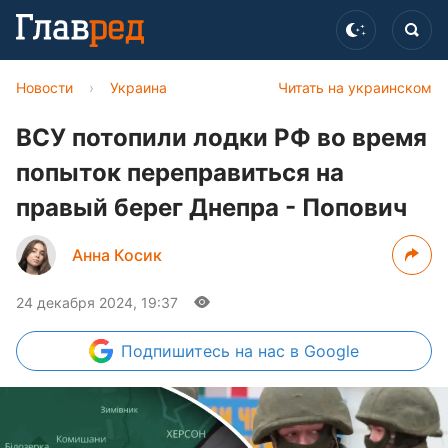
Новости
›
Украина
Читать на украинском
ВСУ потопили лодки РФ во время
попыток переправиться на
правый берег Днепра - Попович
Анна Косик
24 декабря 2024, 19:37
Подпишитесь
на нас в Google