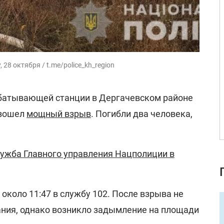
28 октября / t.me/police_kh_region
абатывающей станции в Дергачевском районе
изошел
мощный взрыв
. Погибли два человека,
лужба Главного управления Нацполиции в
около 11:47 в службу 102. После взрыва не
ния, однако возникло задымление на площади