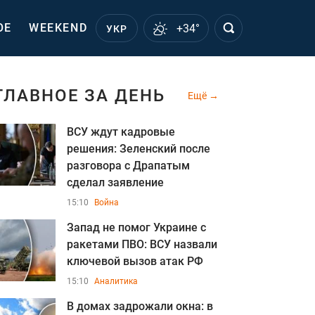
ОЕ
WEEKEND
+34°
УКР
ГЛАВНОЕ ЗА ДЕНЬ
Ещё
ВСУ ждут кадровые
решения: Зеленский после
разговора с Драпатым
сделал заявление
15:10
Война
Запад не помог Украине с
ракетами ПВО: ВСУ назвали
ключевой вызов атак РФ
15:10
Аналитика
В домах задрожали окна: в