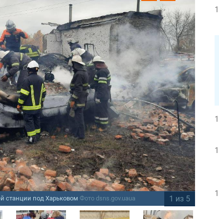
1
1
1
1
1 из 5
й станции под Харьковом
Фото dsns.gov.uaua
Вз