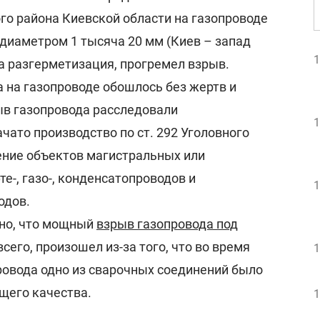
о района Киевской области на газопроводе
диаметром 1 тысяча 20 мм (Киев – запад
1
 разгерметизация, прогремел взрыв.
а на газопроводе обошлось без жертв и
ыв газопровода расследовали
1
чато производство по ст. 292 Уголовного
ение объектов магистральных или
-, газо-, конденсатопроводов и
1
одов.
тно, что мощный
взрыв газопровода под
всего, произошел из-за того, что во время
1
овода одно из сварочных соединений было
щего качества.
1