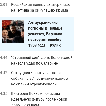
5:01
Российская певица вызверилась
на Путина за оккупацию Крыма
Антиукраинские
погромы в Польше
усилятся, Варшава
повторяет ошибку
1939 года – Кулик
4:44
"Страшный сон": дочь Волочковой
нанесла удар по балерине
4:42
Сотрудники почты выгнали
собаку на 37-градусную жару: в
компании отреагировали
4:35
Виктория Бекхэм показала
рыв на газоперерабатывающей станции под Харьковом
Фото dsns.gov.ua
идеальную фигуру после новой
драмы с сыном