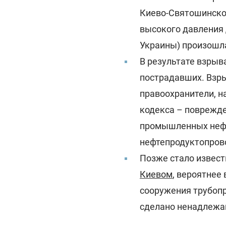
Киево-Святошинског
высокого давления 
Украины) произошла
В результате взрыв
пострадавших. Взр
правоохранители, на
кодекса – поврежд
промышленных нефте
нефтепродуктопров
Позже стало извес
Киевом
, вероятнее 
сооружения трубопр
сделано ненадлежа