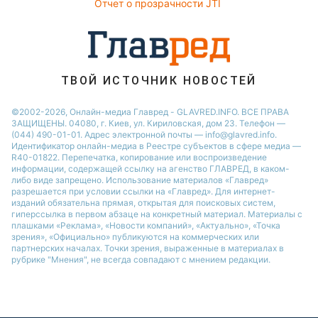
Отчет о прозрачности JTI
ТВОЙ ИСТОЧНИК НОВОСТЕЙ
©2002-2026, Онлайн-медиа Главред - GLAVRED.INFO. ВСЕ ПРАВА
ЗАЩИЩЕНЫ. 04080, г. Киев, ул. Кириловская, дом 23. Телефон —
(044) 490-01-01. Адрес электронной почты — info@glavred.info.
Идентификатор онлайн-медиа в Реестре cубъектов в сфере медиа —
R40-01822.
Перепечатка, копирование или воспроизведение
информации, содержащей ссылку на агенство ГЛАВРЕД, в каком-
либо виде запрещено. Использование материалов «Главред»
разрешается при условии ссылки на «Главред». Для интернет-
изданий обязательна прямая, открытая для поисковых систем,
гиперссылка в первом абзаце на конкретный материал. Материалы с
плашками «Реклама», «Новости компаний», «Актуально», «Точка
зрения», «Официально» публикуются на коммерческих или
партнерских началах. Точки зрения, выраженные в материалах в
рубрике "Мнения", не всегда совпадают с мнением редакции.