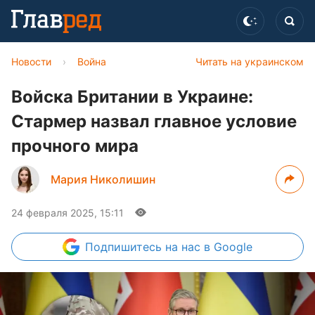
Новости
›
Война
Читать на украинском
Войска Британии в Украине:
Стармер назвал главное условие
прочного мира
Мария Николишин
24 февраля 2025, 15:11
Подпишитесь
на нас в Google