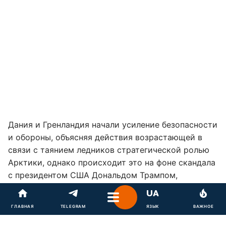
Дания и Гренландия начали усиление безопасности
и обороны, объясняя действия возрастающей в
связи с таянием ледников стратегической ролью
Арктики, однако происходит это на фоне скандала
с президентом США Дональдом Трампом,
пожелавшим купить остров
.
"Присутствие командования обороны Дании в
ГЛАВНАЯ
TELEGRAM
ЯЗЫК
ВАЖНОЕ
Арктике и северной Атлантике будет еще важнее в