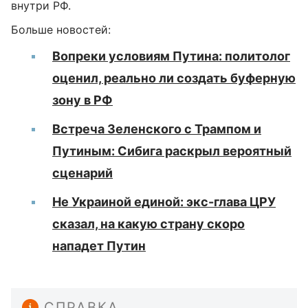
внутри РФ.
Больше новостей:
Вопреки условиям Путина: политолог
оценил, реально ли создать буферную
зону в РФ
Встреча Зеленского с Трампом и
Путиным: Сибига раскрыл вероятный
сценарий
Не Украиной единой: экс-глава ЦРУ
сказал, на какую страну скоро
нападет Путин
СПРАВКА