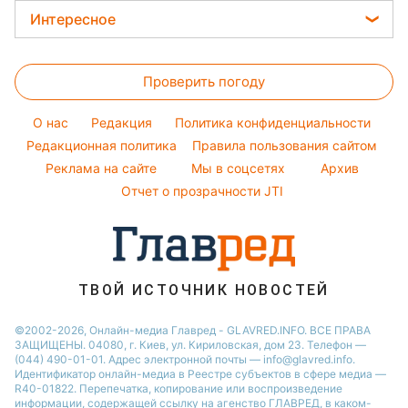
Новости Полтавы
Уборка
Прогноз погоды
Легкие десерты
Интересное
Максим Галкин
Новости Львова
Магнитные бури
Напитки
Настя Каменских
Головоломки
Новости Сум
Погода на сегодня
Праздничное меню
Виталий Козловский
Проверить погоду
Тесты по картинке
Новости Днепра
Погода на завтра
Потап
Оптические иллюзии
Новости Черкассы
O нас
Редакция
Политика конфиденциальности
Пылевая буря
София Ротару
Народные приметы
Редакционная политика
Новости Тернополя
Правила пользования сайтом
Реклама на сайте
Мы в соцсетях
Архив
Все о шоу-бизнесе
Новости Ровно
Отчет о прозрачности JTI
Новости Житомира
Новости Запорожья
Новости Одессы
ТВОЙ ИСТОЧНИК НОВОСТЕЙ
©2002-2026, Онлайн-медиа Главред - GLAVRED.INFO. ВСЕ ПРАВА
ЗАЩИЩЕНЫ. 04080, г. Киев, ул. Кириловская, дом 23. Телефон —
(044) 490-01-01. Адрес электронной почты — info@glavred.info.
Идентификатор онлайн-медиа в Реестре cубъектов в сфере медиа —
R40-01822.
Перепечатка, копирование или воспроизведение
информации, содержащей ссылку на агенство ГЛАВРЕД, в каком-