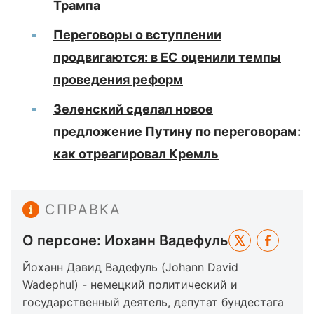
Трампа
Переговоры о вступлении
продвигаются: в ЕС оценили темпы
проведения реформ
Зеленский сделал новое
предложение Путину по переговорам:
как отреагировал Кремль
СПРАВКА
О персоне: Иоханн Вадефуль
Йоханн Давид Вадефуль (Johann David
Wadephul) - немецкий политический и
государственный деятель, депутат бундестага