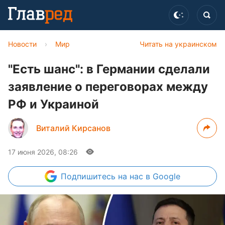
Новости
›
Мир
Читать на украинском
"Есть шанс": в Германии сделали
заявление о переговорах между
РФ и Украиной
Виталий Кирсанов
17 июня 2026, 08:26
Подпишитесь
на нас в Google