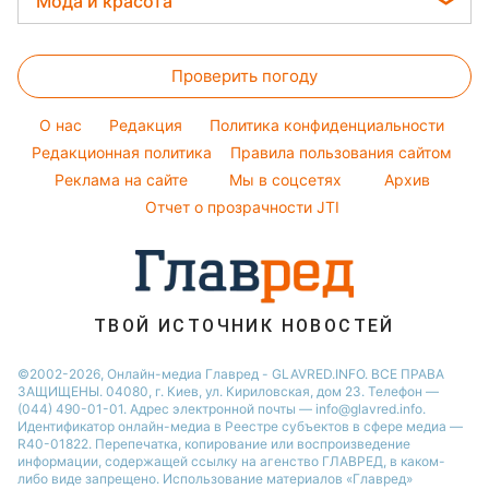
Мода и красота
Тарифы
Новости Харькова
Максим Галкин
Магнитные бури
Салаты
Женские стрижки
Курс валют
Новости Житомира
Настя Каменских
Погода на сегодня
Простые блюда
Проверить погоду
Окрашивание волос
Новости Полтавы
Виталий Козловский
Погода на завтра
Красивый маникюр
Новости Одессы
O нас
Редакция
Политика конфиденциальности
Пылевая буря
Модные ошибки
Редакционная политика
Правила пользования сайтом
Новости Сум
Реклама на сайте
Мы в соцсетях
Архив
Новости моды
Новости Черкассы
Отчет о прозрачности JTI
Советы от Андре Тана
ТВОЙ ИСТОЧНИК НОВОСТЕЙ
©2002-2026, Онлайн-медиа Главред - GLAVRED.INFO. ВСЕ ПРАВА
ЗАЩИЩЕНЫ. 04080, г. Киев, ул. Кириловская, дом 23. Телефон —
(044) 490-01-01. Адрес электронной почты — info@glavred.info.
Идентификатор онлайн-медиа в Реестре cубъектов в сфере медиа —
R40-01822.
Перепечатка, копирование или воспроизведение
информации, содержащей ссылку на агенство ГЛАВРЕД, в каком-
либо виде запрещено. Использование материалов «Главред»