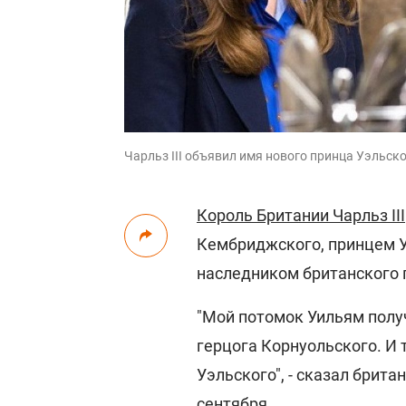
Чарльз III объявил имя нового принца Уэльског
Король Британии Чарльз III
Кембриджского, принцем У
наследником британского 
"Мой потомок Уильям полу
герцога Корнуольского. И 
Уэльского", - сказал брита
сентября.