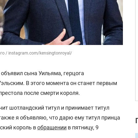
о / instagram.com/kensingtonroyal/
объявил сына Уильяма, герцога
эльским. В этого момента он станет первым
престола после смерти короля.
чит шотландский титул и принимает титул
также я объявляю, что дарю ему титул принца
нский король в
обращении
в пятницу, 9