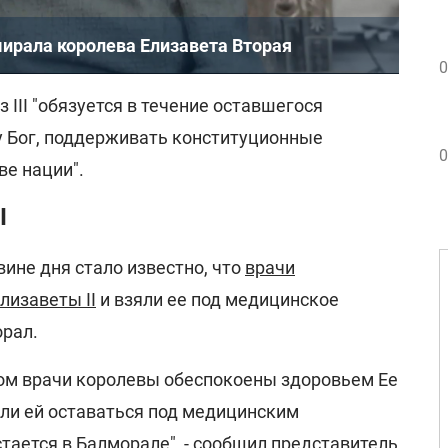
мирала королева Елизавета Вторая
0
з III "обязуется в течение оставшегося
у Бог, поддерживать конституционные
0
ве нации".
I
вине дня стало известно, что
врачи
лизаветы II
и взяли ее под медицинское
рал.
ром врачи королевы обеспокоены здоровьем Ее
ли ей оставаться под медицинским
тается в Балморале", - сообщил представитель