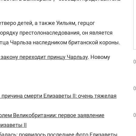
етверо детей, а также Уильям, герцог
орядку престолонаследования, он является
тца Чарльза наследником британской короны.
 закону переходит принцу Чарльзу
. Новому
0
0
причина смерти Елизаветы II: очень тяжелая
олем Великобритании: первое заявление
0
изаветы II
алась: появилось последнее фото Елизаветы