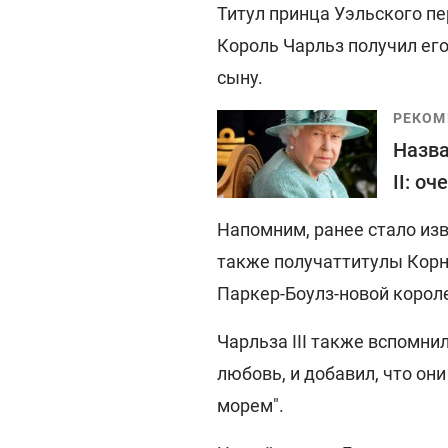
Титул принца Уэльского пе
Король Чарльз получил его
сыну.
РЕКОМ
Назва
II: о
Напомним, ранее стало изв
также получат
титулы Кор
Паркер-Боулз-новой короле
Чарльза III также вспомни
любовь, и добавил, что он
морем".