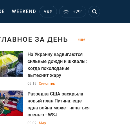
ОЕ
WEEKEND
+29°
УКР
ГЛАВНОЕ ЗА ДЕНЬ
Ещё
На Украину надвигаются
сильные дожди и шквалы:
когда похолодание
вытеснит жару
09:19
Синоптик
Разведка США раскрыла
новый план Путина: еще
одна война может начаться
осенью - WSJ
09:02
Мир