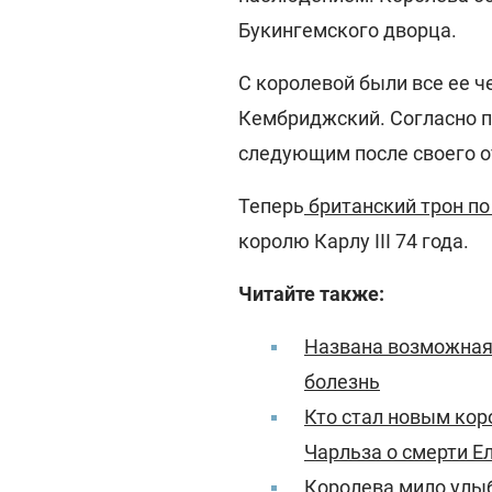
Букингемского дворца.
С королевой были все ее ч
Кембриджский. Согласно п
следующим после своего о
Теперь
британский трон по
королю Карлу III 74 года.
Читайте также:
Названа возможная 
болезнь
Кто стал новым кор
Чарльза о смерти Ел
Королева мило улыб