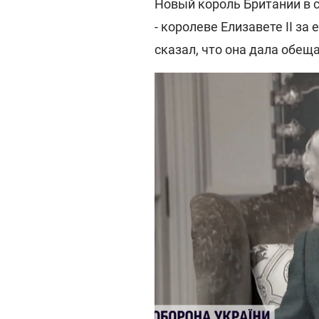
Новый король Британии в 
- королеве Елизавете II за 
сказал, что она дала обещ