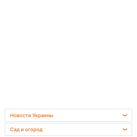
Новости Украины
Телеграм новости Украины
Сад и огород