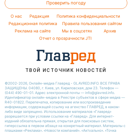
Проверить погоду
Магнитные бури
Настя Каменских
Легкие десерты
Погода на сегодня
O нас
Редакция
Политика конфиденциальности
Напитки
Погода на завтра
Редакционная политика
Правила пользования сайтом
Праздничное меню
Реклама на сайте
Мы в соцсетях
Архив
Пылевая буря
Отчет о прозрачности JTI
ТВОЙ ИСТОЧНИК НОВОСТЕЙ
©2002-2026, Онлайн-медиа Главред - GLAVRED.INFO. ВСЕ ПРАВА
ЗАЩИЩЕНЫ. 04080, г. Киев, ул. Кириловская, дом 23. Телефон —
(044) 490-01-01. Адрес электронной почты — info@glavred.info.
Идентификатор онлайн-медиа в Реестре cубъектов в сфере медиа —
R40-01822.
Перепечатка, копирование или воспроизведение
информации, содержащей ссылку на агенство ГЛАВРЕД, в каком-
либо виде запрещено. Использование материалов «Главред»
разрешается при условии ссылки на «Главред». Для интернет-
изданий обязательна прямая, открытая для поисковых систем,
гиперссылка в первом абзаце на конкретный материал. Материалы с
плашками «Реклама», «Новости компаний», «Актуально», «Точка