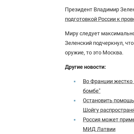
Президент Владимир Зелен
подготовкой России к пров
Миру следует максимально
Зеленский подчеркнул, что
оружие, то это Москва.
Другие новости:
Во Франции жестко 
бомбе"
Остановить помощь 
Шойгу распространя
Россия может приме
МИД Латвии