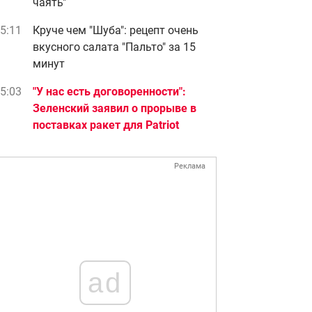
чаять"
5:11
Круче чем "Шуба": рецепт очень
вкусного салата "Пальто" за 15
минут
5:03
"У нас есть договоренности":
Зеленский заявил о прорыве в
поставках ракет для Patriot
Реклама
ad