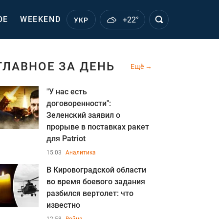
ОЕ
WEEKEND
+22°
УКР
ГЛАВНОЕ ЗА ДЕНЬ
Ещё
"У нас есть
договоренности":
Зеленский заявил о
прорыве в поставках ракет
для Patriot
15:03
Аналитика
В Кировоградской области
во время боевого задания
разбился вертолет: что
известно