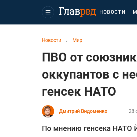
НОВОСТИ
М
Новости
›
Мир
ПВО от союзнико
оккупантов с не
генсек НАТО
Дмитрий Видоменко
28 
По мнению генсека НАТО Й