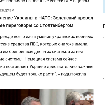
ьез повлияло на военные успехи ВСУ в целом.
ЕНДУЕМ:
ление Украины в НАТО: Зеленский провел
е переговоры со Столтенбергом
прежде всего из-за умения украинских военных
1
ские средства ПВО, которые они уже имели.
 им боеприпасы для этих систем, а затем
ые системы. Немецкая система сейчас
1
ния поставляет Украине действительно важные
удущем будет только расти", ‒ подытожила
1
1