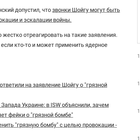
ский допустил, что
звонки Шойгу могут быть
окации и эскалации войны.
 жестко отреагировать на такие заявления.
 если кто-то и может применить ядерное
1
1
ответили на заявление Шойгу о "грязной
Запада Украине: в ISW объяснили, зачем
1
ет фейки о "грязной бомбе"
нить "грязную бомбу" с целью провокации -
1