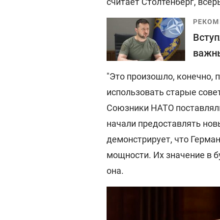
считает Столтенберг, всер
РЕКОМ
Вступ
важны
"Это произошло, конечно, 
использовать старые совет
Союзники НАТО поставляли
начали предоставлять нов
демонстрирует, что Герма
мощности. Их значение в б
она.