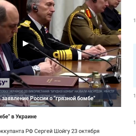
1
1
 заявление России о "грязной бомбе"
мбе" в Украине
1
ккупанта РФ Сергей Шойгу 23 октября