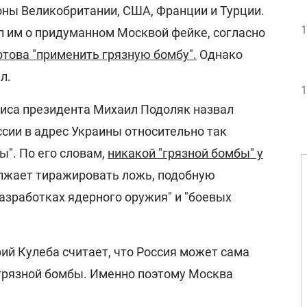
ны Великобритании, США, Франции и Турции.
1
л им о придуманном Москвой фейке, согласно
отова "применить грязную бомбу".
Однако
л.
1
иса президента Михаил Подоляк назвал
сии в адрес Украины относительно так
". По его словам,
никакой "грязной бомбы" у
олжает тиражировать ложь, подобную
разработках ядерного оружия" и "боевых
й Кулеба считает, что Россия может сама
грязной бомбы. Именно поэтому Москва