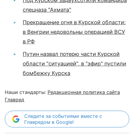
Под Курском задвухсотили командира
спецназа "Ахмата"
Прекращение огня в Курской области:
в Венгрии недовольны операцией ВСУ
в РФ
Путин назвал потерю части Курской
области "ситуацией", в "эфир" пустили
бомбежку Курска
Наши стандарты:
Редакционная политика сайта
Главред
Следите за событиями вместе с
Главредом в Google!