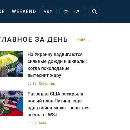
ОЕ
WEEKEND
+29°
УКР
ГЛАВНОЕ ЗА ДЕНЬ
Ещё
На Украину надвигаются
сильные дожди и шквалы:
когда похолодание
вытеснит жару
09:19
Синоптик
Разведка США раскрыла
новый план Путина: еще
одна война может начаться
осенью - WSJ
09:02
Мир