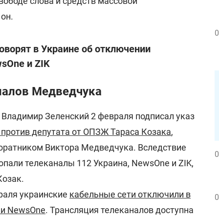
вободе слова и средств массовой
 он.
0
говорят в Украине об отключении
wsOne и ZIK
налов Медведчука
Владимир Зеленский 2 февраля подписал указ
 против депутата от ОПЗЖ Тараса Козака
,
соратником Виктора Медведчука. Вследствие
0
опали телеканалы 112 Украина, NewsOne и ZIK,
Козак.
враля украинские
кабельные сети отключили в
0
K и NewsOne
. Трансляция телеканалов доступна