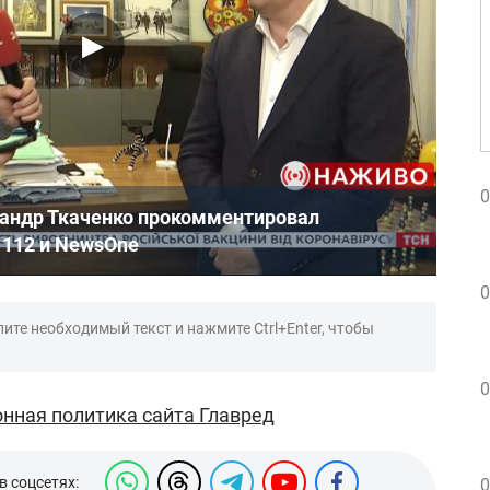
0
андр Ткаченко прокомментировал
 112 и NewsOne
0
ите необходимый текст и нажмите Ctrl+Enter, чтобы
0
нная политика сайта Главред
в соцсетях:
0