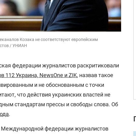
леканалов Козака не соответствуют европейским
истов / УНИАН
ская федерации журналистов раскритиковали
в 112 Украина, NewsOne и ZIK
, назвав такое
вированным и не обоснованным с точки
итают, что действия украинских властей не
ным стандартам прессы и свободы слова. Об
ода
.
ь Международной федерации журналистов