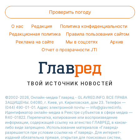
Комнатные растения
Новости Житомира
Женские стрижки
Курс валют
Ани Лорак
Погода на сегодня
Проверить погоду
Окрашивание волос
Кейт Миддлтон
Погода на завтра
Красивый маникюр
Алла Пугачева
O нас
Редакция
Политика конфиденциальности
Пылевая буря
Модные ошибки
Редакционная политика
Правила пользования сайтом
Максим Галкин
Реклама на сайте
Мы в соцсетях
Архив
Новости моды
Настя Каменских
Отчет о прозрачности JTI
Советы от Андре Тана
ТВОЙ ИСТОЧНИК НОВОСТЕЙ
©2002-2026, Онлайн-медиа Главред - GLAVRED.INFO. ВСЕ ПРАВА
ЗАЩИЩЕНЫ. 04080, г. Киев, ул. Кириловская, дом 23. Телефон —
(044) 490-01-01. Адрес электронной почты — info@glavred.info.
Идентификатор онлайн-медиа в Реестре cубъектов в сфере медиа —
R40-01822.
Перепечатка, копирование или воспроизведение
информации, содержащей ссылку на агенство ГЛАВРЕД, в каком-
либо виде запрещено. Использование материалов «Главред»
разрешается при условии ссылки на «Главред». Для интернет-
изданий обязательна прямая, открытая для поисковых систем,