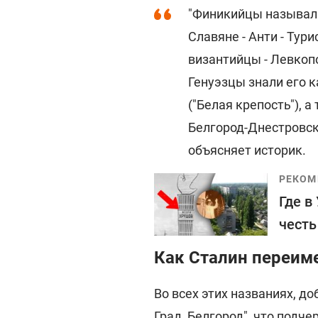
"Финикийцы называли 
Славяне - Анти - Тур
византийцы - Левкоп
Генуэзцы знали его к
("Белая крепость"), а
Белгород-Днестровско
объясняет историк.
РЕКОМ
Где в
честь
Как Сталин переим
Во всех этих названиях, до
Град, Белгород", что подч