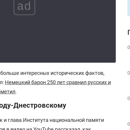
ad
0
 больше интересных исторических фактов,
0
л:
Немецкий барон 250 лет сравнил русских и
тметил
.
0
роду-Днестровскому
 и глава Института национальной памяти
0
в в видео на
YouTube
рассказал, как