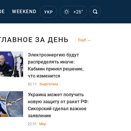
ОЕ
WEEKEND
+26°
УКР
ГЛАВНОЕ ЗА ДЕНЬ
Ещё
Электроэнергию будут
распределять иначе:
Кабмин принял решение,
что изменится
02:11
Энергетика
Украина может получить
новую защиту от ракет РФ:
Сикорский сделал важное
заявление
22:51
Мир