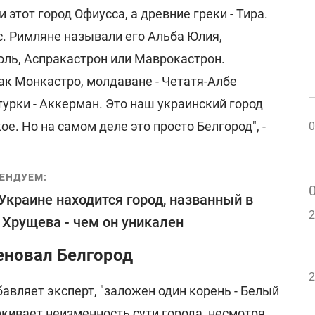
этот город Офиусса, а древние греки - Тира.
ис. Римляне называли его Альба Юлия,
оль, Аспракастрон или Маврокастрон.
ак Монкастро, молдаване - Четатя-Албе
 турки - Аккерман. Это наш украинский город
е. Но на самом деле это просто Белгород", -
0
ЕНДУЕМ:
 Украине находится город, названный в
2
 Хрущева - чем он уникален
еновал Белгород
2
бавляет эксперт, "заложен один корень - Белый
еркивает неизменность сути города, несмотря