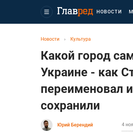
НОВОСТИ
М
Новости
›
Культура
Какой город са
Украине - как С
переименовал и
сохранили
4 но
Юрий Берендий