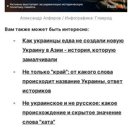
Александр Алферов / Инфографика: Главред
Вам также может быть интересно:
Как украинцы едва не создали новую
Украину в Азии - история, которую
замалчивали
Не только "край": от какого слова
происходит название Украины, ответ
историков
Не украинское и не русское: какое
происхождение и скрытое значение
слова "хата"