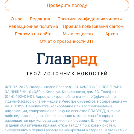
Новости Днепра
Проверить погоду
Тесты по картинке
Новости моды
Максим Галкин
Новости Полтавы
Оптические иллюзии
Советы от Андре Тана
Настя Каменских
O нас
Редакция
Политика конфиденциальности
Новости Сум
Народные приметы
Редакционная политика
Правила пользования сайтом
Виталий Козловский
Новости Тернополя
Реклама на сайте
Мы в соцсетях
Архив
Все о шоу-бизнесе
Потап
Новости Черкассы
Отчет о прозрачности JTI
Новости Житомира
Новости Ровно
Новости Одессы
ТВОЙ ИСТОЧНИК НОВОСТЕЙ
Новости Запорожья
©2002-2026, Онлайн-медиа Главред - GLAVRED.INFO. ВСЕ ПРАВА
ЗАЩИЩЕНЫ. 04080, г. Киев, ул. Кириловская, дом 23. Телефон —
(044) 490-01-01. Адрес электронной почты — info@glavred.info.
Идентификатор онлайн-медиа в Реестре cубъектов в сфере медиа —
R40-01822.
Перепечатка, копирование или воспроизведение
информации, содержащей ссылку на агенство ГЛАВРЕД, в каком-
либо виде запрещено. Использование материалов «Главред»
разрешается при условии ссылки на «Главред». Для интернет-
изданий обязательна прямая, открытая для поисковых систем,
гиперссылка в первом абзаце на конкретный материал. Материалы с