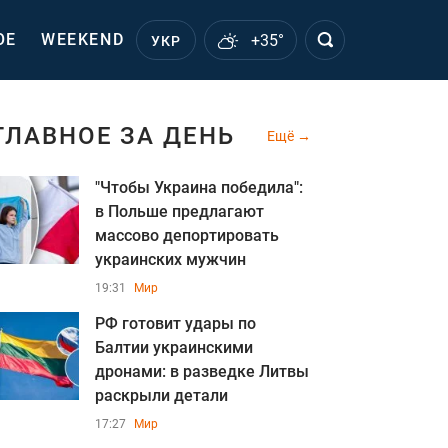
ОЕ
WEEKEND
+35°
УКР
ГЛАВНОЕ ЗА ДЕНЬ
Ещё
"Чтобы Украина победила":
в Польше предлагают
массово депортировать
украинских мужчин
19:31
Мир
РФ готовит удары по
Балтии украинскими
дронами: в разведке Литвы
раскрыли детали
17:27
Мир