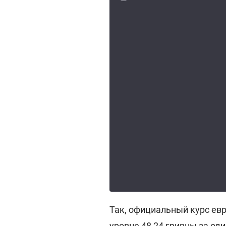
Так, официальный курс ев
уровне 48,24 гривны за оди