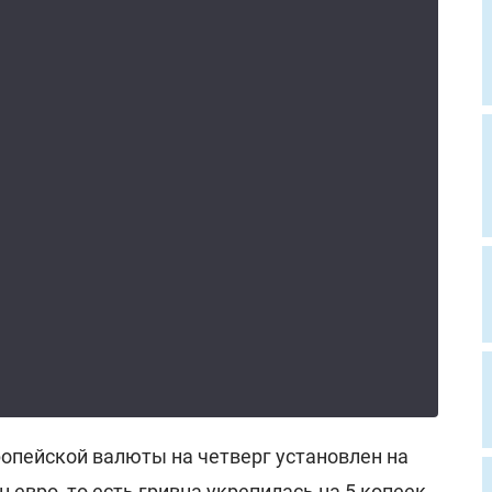
ропейской валюты на четверг установлен на
н евро, то есть гривна укрепилась на 5 копеек.