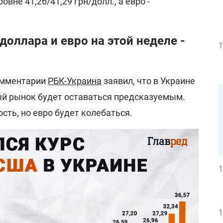
овне 41,26/41,29 грн/долл., а евро -
доллара и евро на этой неделе -
1
омментарии
РБК-Украина
заявил, что в Украине
ный рынок будет оставаться предсказуемым.
сть, но евро будет колебаться.
1
1