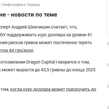
 / Инфографика: Главред
не - новости по теме
перт Андрей Шевчишин считает, что,
НБУ поддерживать курс доллара на уровне 41
ления рисков гривна может постепенно терять
1
етке 44 грн/долл
.
сткомпании Dragon Capital говорится о том,
1
е
может вырасти до 43,5 гривны до конца 2025
1
 том,
когда курс доллара может подскочить до
1