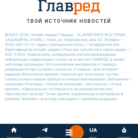
Новости Ровно
Новости Одессы
ТВОЙ ИСТОЧНИК НОВОСТЕЙ
Новости Запорожья
©2002-2026, Онлайн-медиа Главред - GLAVRED.INFO. ВСЕ ПРАВА
ЗАЩИЩЕНЫ. 04080, г. Киев, ул. Кириловская, дом 23. Телефон —
(044) 490-01-01. Адрес электронной почты — info@glavred.info.
Идентификатор онлайн-медиа в Реестре cубъектов в сфере медиа —
R40-01822.
Перепечатка, копирование или воспроизведение
информации, содержащей ссылку на агенство ГЛАВРЕД, в каком-
либо виде запрещено. Использование материалов «Главред»
разрешается при условии ссылки на «Главред». Для интернет-
изданий обязательна прямая, открытая для поисковых систем,
гиперссылка в первом абзаце на конкретный материал. Материалы с
плашками «Реклама», «Новости компаний», «Актуально», «Точка
зрения», «Официально» публикуются на коммерческих или
партнерских началах. Точки зрения, выраженные в материалах в
рубрике "Мнения", не всегда совпадают с мнением редакции.