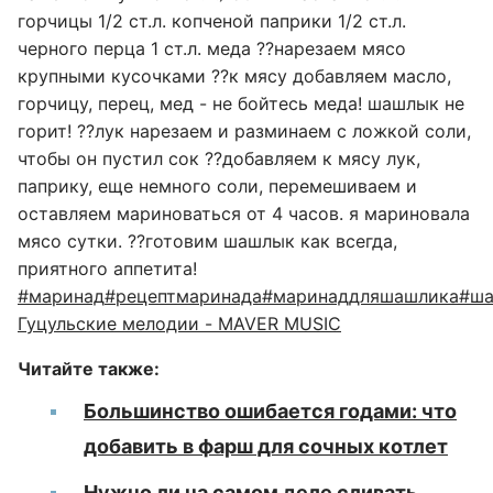
горчицы 1/2 ст.л. копченой паприки 1/2 ст.л.
черного перца 1 ст.л. меда ??нарезаем мясо
крупными кусочками ??к мясу добавляем масло,
горчицу, перец, мед - не бойтесь меда! шашлык не
горит! ??лук нарезаем и разминаем с ложкой соли,
чтобы он пустил сок ??добавляем к мясу лук,
паприку, еще немного соли, перемешиваем и
оставляем мариноваться от 4 часов. я мариновала
мясо сутки. ??готовим шашлык как всегда,
приятного аппетита!
#маринад
#рецептмаринада
#маринаддляшашлика
#ша
Гуцульские мелодии - MAVER MUSIC
Читайте также:
Большинство ошибается годами: что
добавить в фарш для сочных котлет
Нужно ли на самом деле сливать