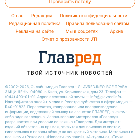
Проверить погоду
Окрашивание волос
Пылевая буря
Новости Одессы
Народные приметы
Настя Каменских
Красивый маникюр
O нас
Редакция
Политика конфиденциальности
Все о шоу-бизнесе
Виталий Козловский
Модные ошибки
Редакционная политика
Правила пользования сайтом
Потап
Реклама на сайте
Мы в соцсетях
Архив
Новости моды
София Ротару
Отчет о прозрачности JTI
Советы от Андре Тана
Ольга Сумская
ТВОЙ ИСТОЧНИК НОВОСТЕЙ
©2002-2026, Онлайн-медиа Главред - GLAVRED.INFO. ВСЕ ПРАВА
ЗАЩИЩЕНЫ. 04080, г. Киев, ул. Кириловская, дом 23. Телефон —
(044) 490-01-01. Адрес электронной почты — info@glavred.info.
Идентификатор онлайн-медиа в Реестре cубъектов в сфере медиа —
R40-01822.
Перепечатка, копирование или воспроизведение
информации, содержащей ссылку на агенство ГЛАВРЕД, в каком-
либо виде запрещено. Использование материалов «Главред»
разрешается при условии ссылки на «Главред». Для интернет-
изданий обязательна прямая, открытая для поисковых систем,
гиперссылка в первом абзаце на конкретный материал. Материалы с
плашками «Реклама», «Новости компаний», «Актуально», «Точка