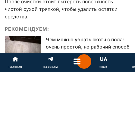
После очистки стоит вытереть поверхность
чистой сухой тряпкой, чтобы удалить остатки
средства.
РЕКОМЕНДУЕМ:
Чем можно убрать скотч с пола:
очень простой, но рабочий способ
ГЛАВНАЯ
TELEGRAM
ЯЗЫК
В
Как удалить силикон с плитки
После ремонтных работ на плитке часто остаются
следы силикона, которые трудно вывести. Сначала
нужно соскоблить основную массу вещества
пластиковым скребком, чтобы не повредить эмаль.
Далее следует нанести специальное средство для
удаления силикона или воспользоваться
растворителем. Через несколько минут, когда