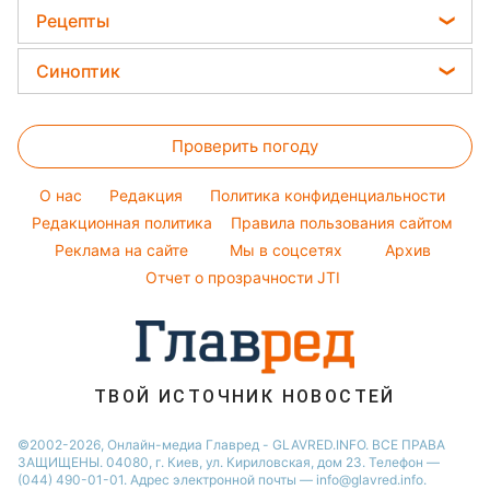
Окрашивание волос
Новости Сум
Цены на продукты
Оптические иллюзии
Рецепты
Ани Лорак
Авто
Красивый маникюр
Новости Житомира
Денежная помощь
Народные приметы
Кейт Миддлтон
Закуски
Стирка
Синоптик
Новости Черкассы
Тарифы
Алла Пугачева
Салаты
Комнатные растения
Новости Одессы
Прогноз погоды
Курс валют
Максим Галкин
Простые блюда
Проверить погоду
Магнитные бури
Настя Каменских
Легкие десерты
Погода на сегодня
O нас
Редакция
Политика конфиденциальности
Напитки
Погода на завтра
Редакционная политика
Правила пользования сайтом
Праздничное меню
Реклама на сайте
Мы в соцсетях
Архив
Пылевая буря
Отчет о прозрачности JTI
ТВОЙ ИСТОЧНИК НОВОСТЕЙ
©2002-2026, Онлайн-медиа Главред - GLAVRED.INFO. ВСЕ ПРАВА
ЗАЩИЩЕНЫ. 04080, г. Киев, ул. Кириловская, дом 23. Телефон —
(044) 490-01-01. Адрес электронной почты — info@glavred.info.