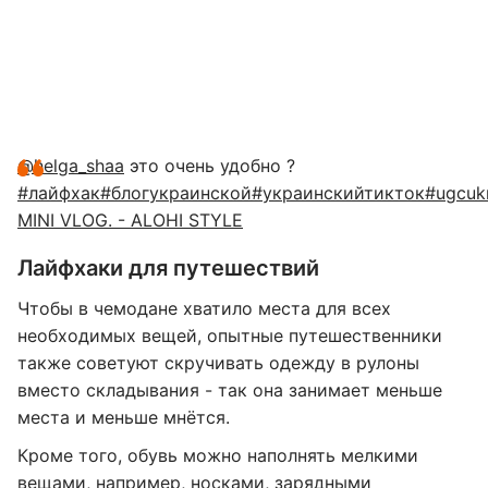
@helga_shaa
это очень удобно ?
#лайфхак
#блогукраинской
#украинскийтикток
#ugcuk
MINI VLOG. - ALOHI STYLE
Лайфхаки для путешествий
Чтобы в чемодане хватило места для всех
необходимых вещей, опытные путешественники
также советуют скручивать одежду в рулоны
вместо складывания - так она занимает меньше
места и меньше мнётся.
Кроме того, обувь можно наполнять мелкими
вещами, например, носками, зарядными