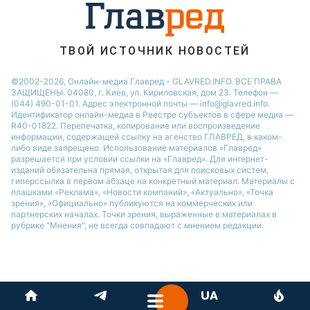
ТВОЙ ИСТОЧНИК НОВОСТЕЙ
©2002-2026, Онлайн-медиа Главред - GLAVRED.INFO. ВСЕ ПРАВА
ЗАЩИЩЕНЫ. 04080, г. Киев, ул. Кириловская, дом 23. Телефон —
(044) 490-01-01. Адрес электронной почты — info@glavred.info.
Идентификатор онлайн-медиа в Реестре cубъектов в сфере медиа —
R40-01822.
Перепечатка, копирование или воспроизведение
информации, содержащей ссылку на агенство ГЛАВРЕД, в каком-
либо виде запрещено. Использование материалов «Главред»
разрешается при условии ссылки на «Главред». Для интернет-
изданий обязательна прямая, открытая для поисковых систем,
гиперссылка в первом абзаце на конкретный материал. Материалы с
плашками «Реклама», «Новости компаний», «Актуально», «Точка
зрения», «Официально» публикуются на коммерческих или
партнерских началах. Точки зрения, выраженные в материалах в
рубрике "Мнения", не всегда совпадают с мнением редакции.