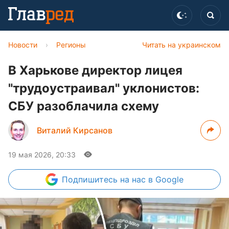
Новости
›
Регионы
Читать на украинском
В Харькове директор лицея
"трудоустраивал" уклонистов:
СБУ разоблачила схему
Виталий Кирсанов
19 мая 2026, 20:33
Подпишитесь
на нас в Google