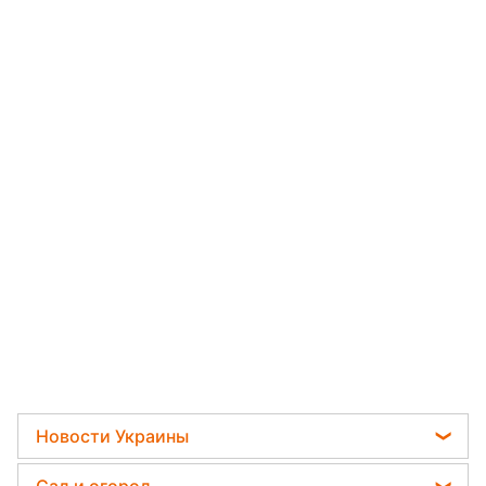
Новости Украины
Телеграм новости Украины