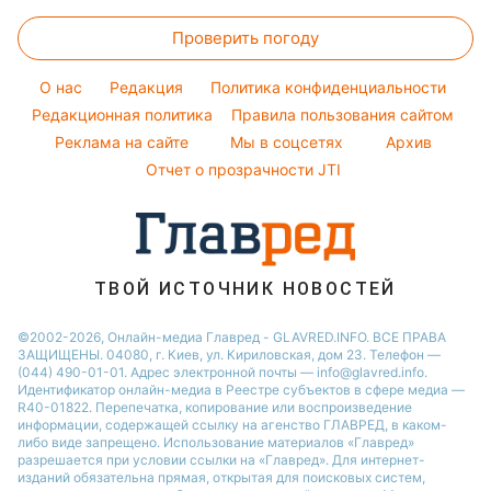
Закуски
Женские стрижки
Новости Харькова
Оптические иллюзии
Настя Каменских
Проверить погоду
Салаты
Окрашивание волос
Новости Полтавы
Народные приметы
Виталий Козловский
Простые блюда
Красивый маникюр
Новости Сум
O нас
Редакция
Политика конфиденциальности
Все о шоу-бизнесе
Потап
Легкие десерты
Редакционная политика
Правила пользования сайтом
Новости Черкассы
София Ротару
Реклама на сайте
Мы в соцсетях
Архив
Напитки
Новости Ровно
Ольга Сумская
Отчет о прозрачности JTI
Праздничное меню
Филипп Киркоров
ТВОЙ ИСТОЧНИК НОВОСТЕЙ
©2002-2026, Онлайн-медиа Главред - GLAVRED.INFO. ВСЕ ПРАВА
ЗАЩИЩЕНЫ. 04080, г. Киев, ул. Кириловская, дом 23. Телефон —
(044) 490-01-01. Адрес электронной почты — info@glavred.info.
Идентификатор онлайн-медиа в Реестре cубъектов в сфере медиа —
R40-01822.
Перепечатка, копирование или воспроизведение
информации, содержащей ссылку на агенство ГЛАВРЕД, в каком-
либо виде запрещено. Использование материалов «Главред»
разрешается при условии ссылки на «Главред». Для интернет-
изданий обязательна прямая, открытая для поисковых систем,