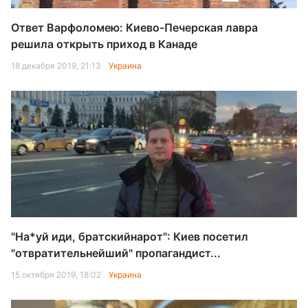
Ответ Варфоломею: Киево-Печерская лавра
решила открыть приход в Канаде
18 декабря 2019, 21:13
Украина
"На*уй иди, братскийнарот": Киев посетил
"отвратительнейший" пропагандист...
15 октября 2019, 18:02
Украина