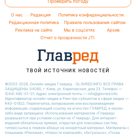
Проверить погоду
Магнитные бури
Комнатные растения
Кейт Миддлтон
Курс валют
Погода на сегодня
Алла Пугачева
O нас
Редакция
Политика конфиденциальности
Погода на завтра
Редакционная политика
Правила пользования сайтом
Максим Галкин
Реклама на сайте
Мы в соцсетях
Архив
Пылевая буря
Настя Каменских
Отчет о прозрачности JTI
ТВОЙ ИСТОЧНИК НОВОСТЕЙ
©2002-2026, Онлайн-медиа Главред - GLAVRED.INFO. ВСЕ ПРАВА
ЗАЩИЩЕНЫ. 04080, г. Киев, ул. Кириловская, дом 23. Телефон —
(044) 490-01-01. Адрес электронной почты — info@glavred.info.
Идентификатор онлайн-медиа в Реестре cубъектов в сфере медиа —
R40-01822.
Перепечатка, копирование или воспроизведение
информации, содержащей ссылку на агенство ГЛАВРЕД, в каком-
либо виде запрещено. Использование материалов «Главред»
разрешается при условии ссылки на «Главред». Для интернет-
изданий обязательна прямая, открытая для поисковых систем,
гиперссылка в первом абзаце на конкретный материал. Материалы с
плашками «Реклама», «Новости компаний», «Актуально», «Точка