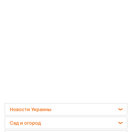
Новости Украины
Пенсии в Украине
Сад и огород
Мобилизация