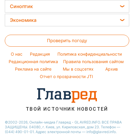
Салаты
Новости Ровно
Все о сале
Красивый маникюр
Синоптик
Ольга Сумская
Простые блюда
Новости Одессы
Уборка
Модные ошибки
Филипп Киркоров
Прогноз погоды
Легкие десерты
Экономика
Новости Запорожья
Авто
Новости моды
Елена Зеленская
Магнитные бури
Напитки
Новости Харькова
Цены на продукты
Стирка
Ани Лорак
Погода на сегодня
Праздничное меню
Новости Львова
Проверить погоду
Денежная помощь
Комнатные растения
Кейт Миддлтон
Погода на завтра
Новости Полтавы
Тарифы
O нас
Редакция
Политика конфиденциальности
Пылевая буря
Новости Днепра
Курс валют
Редакционная политика
Правила пользования сайтом
Реклама на сайте
Мы в соцсетях
Архив
Отчет о прозрачности JTI
ТВОЙ ИСТОЧНИК НОВОСТЕЙ
©2002-2026, Онлайн-медиа Главред - GLAVRED.INFO. ВСЕ ПРАВА
ЗАЩИЩЕНЫ. 04080, г. Киев, ул. Кириловская, дом 23. Телефон —
(044) 490-01-01. Адрес электронной почты — info@glavred.info.