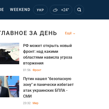
ОЕ
WEEKEND
+24°
УКР
ГЛАВНОЕ ЗА ДЕНЬ
Ещё
РФ может открыть новый
фронт: над какими
областями нависла угроза
вторжения
01:56
Фронт
Путин нашел "безопасную
зону" и панически избегает
атак украинских БПЛА -
СМИ
23:32
Мир