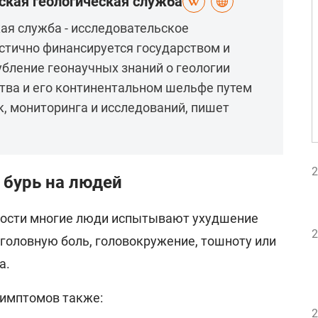
ская геологическая служба
ая служба - исследовательское
стично финансируется государством и
убление геонаучных знаний о геологии
тва и его континентальном шельфе путем
, мониторинга и исследований, пишет
2
 бурь на людей
ности многие люди испытывают ухудшение
2
 головную боль, головокружение, тошноту или
а.
симптомов также:
2