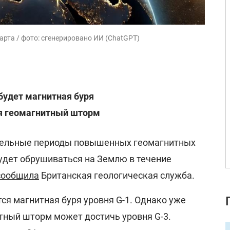
арта / фото: сгенерировано ИИ (ChatGPT)
будет магнитная буря
ся геомагнитный шторм
ельные периоды повышенных геомагнитных
будет обрушиваться на Землю в течение
сообщила
Британская геологическая служба.
тся магнитная буря уровня G-1. Однако уже
итный шторм может достичь уровня G-3.