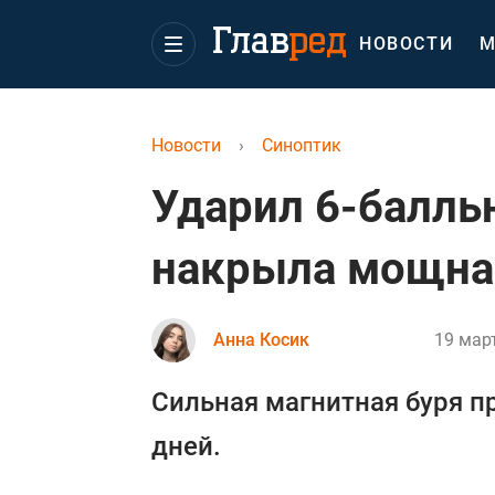
НОВОСТИ
М
Новости
›
Синоптик
Ударил 6-балль
накрыла мощная
Анна Косик
19 март
Сильная магнитная буря п
дней.