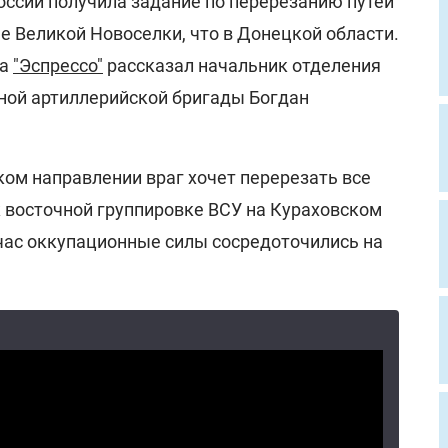
оссии получила задание по перерезанию путей
е Великой Новоселки, что в Донецкой области.
ла
"Эспрессо"
рассказал начальник отделения
ной артиллерийской бригады Богдан
ком направлении враг хочет перерезать все
к восточной группировке ВСУ на Кураховском
час оккупационные силы сосредоточились на