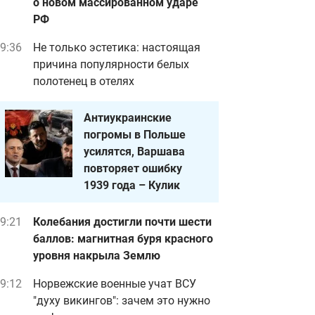
о новом массированном ударе
РФ
9:36
Не только эстетика: настоящая
причина популярности белых
полотенец в отелях
Антиукраинские
погромы в Польше
усилятся, Варшава
повторяет ошибку
1939 года – Кулик
9:21
Колебания достигли почти шести
баллов: магнитная буря красного
уровня накрыла Землю
9:12
Норвежские военные учат ВСУ
"духу викингов": зачем это нужно