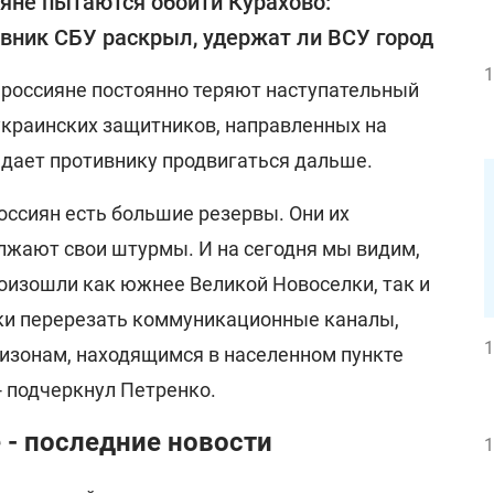
яне пытаются обойти Курахово:
вник СБУ раскрыл, удержат ли ВСУ город
1
, россияне постоянно теряют наступательный
украинских защитников, направленных на
 дает противнику продвигаться дальше.
россиян есть большие резервы. Они их
лжают свои штурмы. И на сегодня мы видим,
оизошли как южнее Великой Новоселки, так и
тки перерезать коммуникационные каналы,
1
низонам, находящимся в населенном пункте
- подчеркнул Петренко.
 - последние новости
1