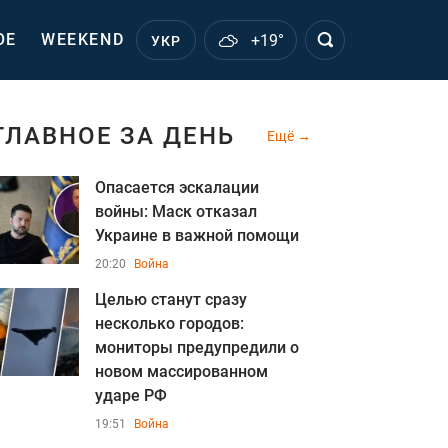
ОЕ
WEEKEND
+19°
УКР
ГЛАВНОЕ ЗА ДЕНЬ
Ещё
Опасается эскалации
войны: Маск отказал
Украине в важной помощи
20:20
Война
Целью станут сразу
несколько городов:
мониторы предупредили о
новом массированном
ударе РФ
19:51
Война