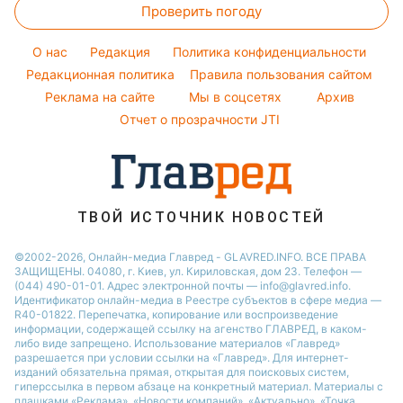
Новости Львова
Проверить погоду
Тесты по картинке
Новости моды
Потап
Новости Сум
Оптические иллюзии
Советы от Андре Тана
O нас
Редакция
Политика конфиденциальности
Новости Днепра
Народные приметы
Редакционная политика
Правила пользования сайтом
Новости Черкассы
Реклама на сайте
Мы в соцсетях
Архив
Все о шоу-бизнесе
Новости Тернополя
Отчет о прозрачности JTI
Новости Ровно
Новости Житомира
Новости Запорожья
ТВОЙ ИСТОЧНИК НОВОСТЕЙ
Новости Одессы
©2002-2026, Онлайн-медиа Главред - GLAVRED.INFO. ВСЕ ПРАВА
ЗАЩИЩЕНЫ. 04080, г. Киев, ул. Кириловская, дом 23. Телефон —
(044) 490-01-01. Адрес электронной почты — info@glavred.info.
Идентификатор онлайн-медиа в Реестре cубъектов в сфере медиа —
R40-01822.
Перепечатка, копирование или воспроизведение
информации, содержащей ссылку на агенство ГЛАВРЕД, в каком-
либо виде запрещено. Использование материалов «Главред»
разрешается при условии ссылки на «Главред». Для интернет-
изданий обязательна прямая, открытая для поисковых систем,
гиперссылка в первом абзаце на конкретный материал. Материалы с
плашками «Реклама», «Новости компаний», «Актуально», «Точка