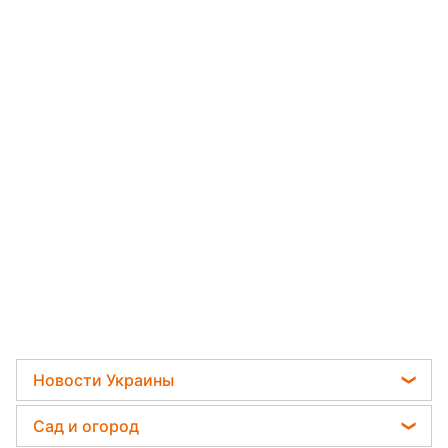
Новости Украины
Телеграм новости Украины
Сад и огород