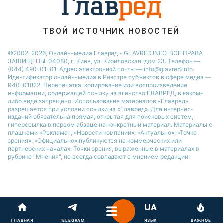
ТВОЙ ИСТОЧНИК НОВОСТЕЙ
©2002-2026, Онлайн-медиа Главред - GLAVRED.INFO. ВСЕ ПРАВА
ЗАЩИЩЕНЫ. 04080, г. Киев, ул. Кириловская, дом 23. Телефон —
(044) 490-01-01. Адрес электронной почты — info@glavred.info.
Идентификатор онлайн-медиа в Реестре cубъектов в сфере медиа —
R40-01822.
Перепечатка, копирование или воспроизведение
информации, содержащей ссылку на агенство ГЛАВРЕД, в каком-
либо виде запрещено. Использование материалов «Главред»
разрешается при условии ссылки на «Главред». Для интернет-
изданий обязательна прямая, открытая для поисковых систем,
гиперссылка в первом абзаце на конкретный материал. Материалы с
плашками «Реклама», «Новости компаний», «Актуально», «Точка
зрения», «Официально» публикуются на коммерческих или
партнерских началах. Точки зрения, выраженные в материалах в
рубрике "Мнения", не всегда совпадают с мнением редакции.
ГЛАВНАЯ
TELEGRAM
ЯЗЫК
ВАЖНОЕ