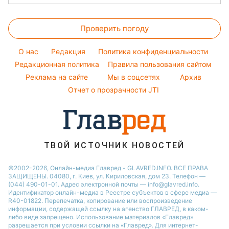
Филипп Киркоров
Денежная помощь
Комнатные растения
Новости Днепра
Прогноз погоды
Легкие десерты
Елена Зеленская
Тарифы
Новости Тернополя
Проверить погоду
Магнитные бури
Напитки
Ани Лорак
Курс валют
Новости Харькова
Погода на сегодня
Праздничное меню
Кейт Миддлтон
O нас
Редакция
Политика конфиденциальности
Новости Житомира
Погода на завтра
Редакционная политика
Правила пользования сайтом
Алла Пугачева
Реклама на сайте
Мы в соцсетях
Архив
Пылевая буря
Максим Галкин
Отчет о прозрачности JTI
ТВОЙ ИСТОЧНИК НОВОСТЕЙ
©2002-2026, Онлайн-медиа Главред - GLAVRED.INFO. ВСЕ ПРАВА
ЗАЩИЩЕНЫ. 04080, г. Киев, ул. Кириловская, дом 23. Телефон —
(044) 490-01-01. Адрес электронной почты — info@glavred.info.
Идентификатор онлайн-медиа в Реестре cубъектов в сфере медиа —
R40-01822.
Перепечатка, копирование или воспроизведение
информации, содержащей ссылку на агенство ГЛАВРЕД, в каком-
либо виде запрещено. Использование материалов «Главред»
разрешается при условии ссылки на «Главред». Для интернет-