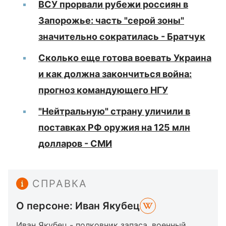
ВСУ прорвали рубежи россиян в
Запорожье: часть "серой зоны"
значительно сократилась - Братчук
Сколько еще готова воевать Украина
и как должна закончиться война:
прогноз командующего НГУ
"Нейтральную" страну уличили в
поставках РФ оружия на 125 млн
долларов - СМИ
СПРАВКА
О персоне: Иван Якубец
Иван Якубец - полковник запаса, военный