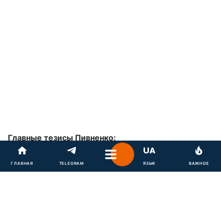
Главные тезисы Пивненко:
Украина способна воевать еще
ГЛАВНАЯ
TELEGRAM
ЯЗЫК
ВАЖНОЕ
несколько лет
Добровольная передача территорий
"невозможна"