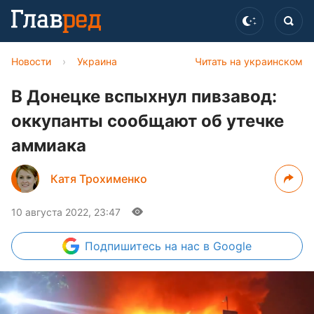
Новости
›
Украина
Читать на украинском
В Донецке вспыхнул пивзавод:
оккупанты сообщают об утечке
аммиака
Катя Трохименко
10 августа 2022, 23:47
Подпишитесь
на нас в Google