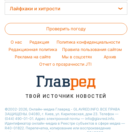
Потап
Тесты по картинке
Новости Харькова
Прогноз погоды
Легкие десерты
Лайфхаки и хитрости
София Ротару
Оптические иллюзии
Новости Одессы
Магнитные бури
Напитки
Ольга Сумская
Все о сале
Народные приметы
Новости Полтавы
Погода на сегодня
Праздничное меню
Проверить погоду
Стирка
Все о шоу-бизнесе
Новости Сум
Погода на завтра
Уборка
Новости Черкассы
O нас
Редакция
Политика конфиденциальности
Пылевая буря
Комнатные растения
Редакционная политика
Правила пользования сайтом
Новости Ровно
Реклама на сайте
Мы в соцсетях
Архив
Авто
Новости Запорожья
Отчет о прозрачности JTI
ТВОЙ ИСТОЧНИК НОВОСТЕЙ
©2002-2026, Онлайн-медиа Главред - GLAVRED.INFO. ВСЕ ПРАВА
ЗАЩИЩЕНЫ. 04080, г. Киев, ул. Кириловская, дом 23. Телефон —
(044) 490-01-01. Адрес электронной почты — info@glavred.info.
Идентификатор онлайн-медиа в Реестре cубъектов в сфере медиа —
R40-01822.
Перепечатка, копирование или воспроизведение