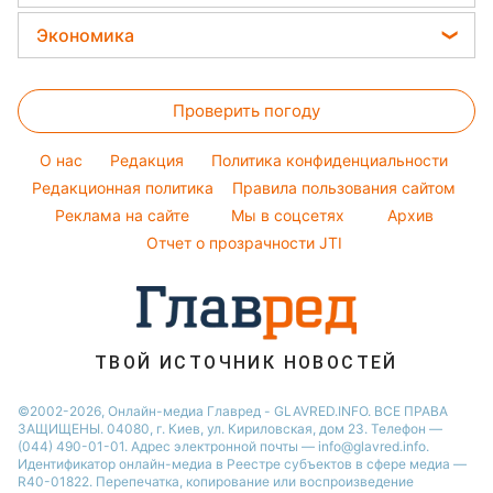
Новости Одессы
Уборка
Модные ошибки
Филипп Киркоров
Прогноз погоды
Легкие десерты
Экономика
Новости Запорожья
Авто
Новости моды
Елена Зеленская
Магнитные бури
Напитки
Новости Харькова
Цены на продукты
Стирка
Ани Лорак
Погода на сегодня
Праздничное меню
Новости Львова
Проверить погоду
Денежная помощь
Комнатные растения
Кейт Миддлтон
Погода на завтра
Новости Полтавы
Тарифы
O нас
Редакция
Политика конфиденциальности
Пылевая буря
Новости Днепра
Курс валют
Редакционная политика
Правила пользования сайтом
Реклама на сайте
Мы в соцсетях
Архив
Отчет о прозрачности JTI
ТВОЙ ИСТОЧНИК НОВОСТЕЙ
©2002-2026, Онлайн-медиа Главред - GLAVRED.INFO. ВСЕ ПРАВА
ЗАЩИЩЕНЫ. 04080, г. Киев, ул. Кириловская, дом 23. Телефон —
(044) 490-01-01. Адрес электронной почты — info@glavred.info.
Идентификатор онлайн-медиа в Реестре cубъектов в сфере медиа —
R40-01822.
Перепечатка, копирование или воспроизведение