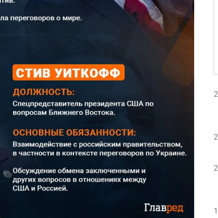
2
2
2
1