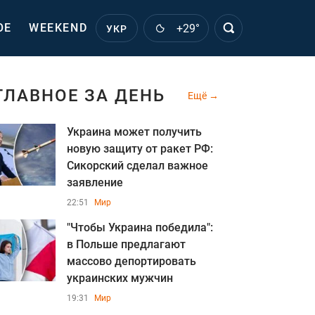
ОЕ
WEEKEND
+29°
УКР
ГЛАВНОЕ ЗА ДЕНЬ
Ещё
Украина может получить
новую защиту от ракет РФ:
Сикорский сделал важное
заявление
22:51
Мир
"Чтобы Украина победила":
в Польше предлагают
массово депортировать
украинских мужчин
19:31
Мир