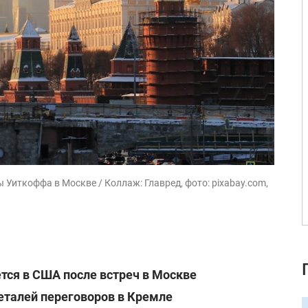
 Уиткоффа в Москве / Коллаж: Главред, фото: pixabay.com,
тся в США после встреч в Москве
еталей переговоров в Кремле