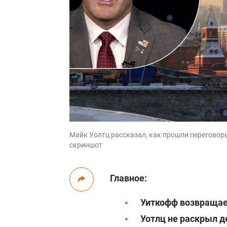
Майк Уолтц рассказал, как прошли переговоры
скриншот
Главное:
Уиткофф возвращае
Уотлц не раскрыл д