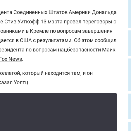
дента Соединенных Штатов Америки Дональда
ке
Стив Уиткофф
13 марта провел переговоры с
овниками в Кремле по вопросам завершения
щается в США с результатами. Об этом сообщил
резидента по вопросам нацбезопасности Майк
Fox News
.
оллегой, который находится там, и он
казал Уолтц.