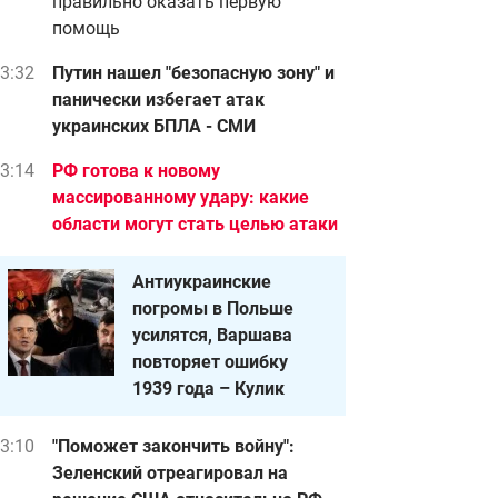
правильно оказать первую
помощь
3:32
Путин нашел "безопасную зону" и
панически избегает атак
украинских БПЛА - СМИ
3:14
РФ готова к новому
массированному удару: какие
области могут стать целью атаки
Антиукраинские
погромы в Польше
усилятся, Варшава
повторяет ошибку
1939 года – Кулик
3:10
"Поможет закончить войну":
Зеленский отреагировал на