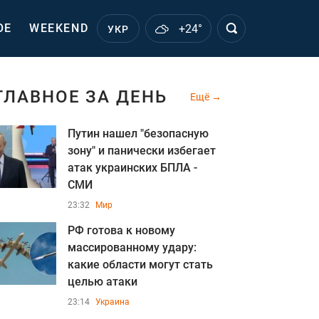
ОЕ
WEEKEND
+24°
УКР
ГЛАВНОЕ ЗА ДЕНЬ
Ещё
Путин нашел "безопасную
зону" и панически избегает
атак украинских БПЛА -
СМИ
23:32
Мир
РФ готова к новому
массированному удару:
какие области могут стать
целью атаки
23:14
Украина